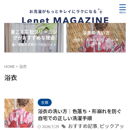
夏こそ宅配クリーニン
浴衣の洗い方
グがおすすめな理由
色落ち・形崩れを防ぐ正しい洗
濯手順
暑い季節の衣類ケア完全ガイド
HOME
>
浴衣
浴衣
衣類
浴衣の洗い方｜色落ち・形崩れを防ぐ
自宅での正しい洗濯手順
おすすめ記事
ピックアッ
2026/7/29
,