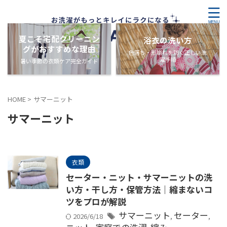
夏こそ宅配クリーニン
浴衣の洗い方
グがおすすめな理由
色落ち・形崩れを防ぐ正しい洗
濯手順
暑い季節の衣類ケア完全ガイド
HOME
>
サマーニット
サマーニット
衣類
セーター・ニット・サマーニットの洗
い方・干し方・保管方法｜縮まないコ
ツをプロが解説
サマーニット
セーター
2026/6/18
,
,