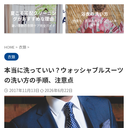
夏こそ宅配クリーニン
浴衣の洗い方
グがおすすめな理由
色落ち・形崩れを防ぐ正しい洗
濯手順
暑い季節の衣類ケア完全ガイド
HOME
>
衣類
>
衣類
本当に洗っていい？ウォッシャブルスーツ
の洗い方の手順、注意点
2017年11月13日
2026年6月22日