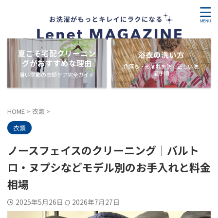
夏こそ宅配クリーニン
浴衣の洗い方
グがおすすめな理由
色落ち・形崩れを防ぐ正しい洗
濯手順
暑い季節の衣類ケア完全ガイド
HOME
>
衣類
>
衣類
ノースフェイスのクリーニング｜バルト
ロ・ヌプシなどモデル別のお手入れと料金
相場
2025年5月26日
2026年7月27日