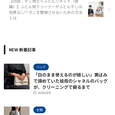
【対談：ダニ博士×ふとんリネット（後
編）】ふとん用クリーナーやふとん干しは
効果なし!? ダニを繁殖させないための方法
とは
NEW 新着記事
バッグ
「白のまま使えるのが嬉しい」黄ばみ
で諦めていた祖母のシャネルのバッグ
が、クリーニングで蘇るまで
2026/8/6
衣類