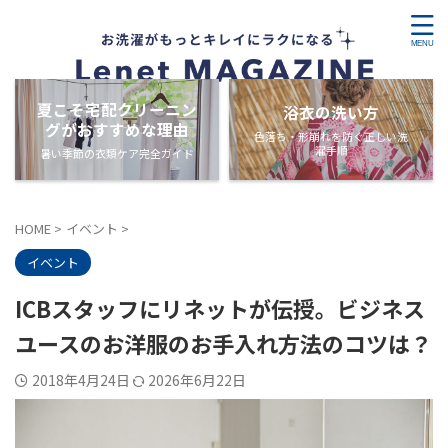
夏こそ宅配クリーニン
浴衣の洗い方
グがおすすめな理由
色落ち・形崩れを防ぐ正しい洗
濯手順
暑い季節の衣類ケア完全ガイド
HOME
>
イベント
>
イベント
ICBスタッフにリネットが伝授。ビジネス
ユースのお洋服のお手入れ方法のコツは？
2018年4月24日
2026年6月22日