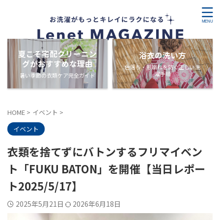
夏こそ宅配クリーニン
浴衣の洗い方
グがおすすめな理由
色落ち・形崩れを防ぐ正しい洗
濯手順
暑い季節の衣類ケア完全ガイド
HOME
>
イベント
>
イベント
衣類を捨てずにバトンするフリマイベン
ト「FUKU BATON」を開催【当日レポー
ト2025/5/17】
2025年5月21日
2026年6月18日