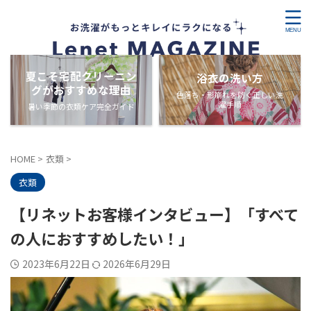
夏こそ宅配クリーニン
浴衣の洗い方
グがおすすめな理由
色落ち・形崩れを防ぐ正しい洗
濯手順
暑い季節の衣類ケア完全ガイド
HOME
>
衣類
>
衣類
【リネットお客様インタビュー】「すべて
の人におすすめしたい！」
2023年6月22日
2026年6月29日