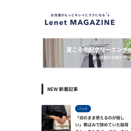
衣
類
ケ
ア
・
洗
濯
ノ
夏こそ宅配クリーニング
ウ
暑い季節の衣類ケア完
ハ
ウ
メ
デ
ィ
ア
NEW 新着記事
バッグ
「白のまま使えるのが嬉し
い」黄ばみで諦めていた祖母