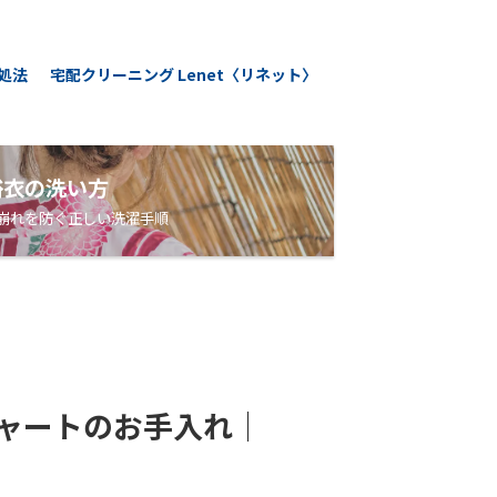
処法
宅配クリーニング Lenet〈リネット〉
浴衣の洗い方
崩れを防ぐ正しい洗濯手順
ャートのお手入れ｜