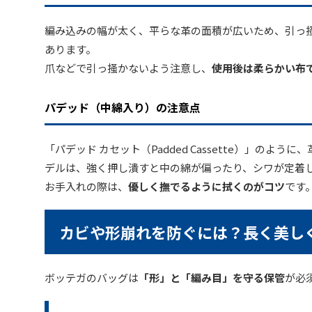
編み込みの幅が太く、平らな革の面積が広いため、引っ
あります。
爪などで引っ掻かないよう注意し、
使用後は柔らかい布
パデッド（中綿入り）の注意点
「パデッド カセット（Padded Cassette）」のよ
デルは、強く押し潰すと中の綿が偏ったり、シワが定着
お手入れの際は、
優しく撫でるように拭くのがコツ
です
カビや形崩れを防ぐには？長く美し
ボッテガのバッグは
「形」と「編み目」を守る保管
が必