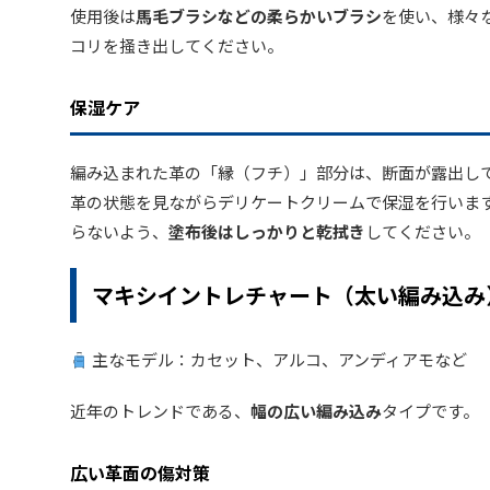
使用後は
馬毛ブラシなどの柔らかいブラシ
を使い、様々
コリを掻き出してください。
保湿ケア
編み込まれた革の「縁（フチ）」部分は、断面が露出し
革の状態を見ながらデリケートクリームで保湿を行いま
らないよう、
塗布後はしっかりと乾拭き
してください。
マキシイントレチャート（太い編み込み
主なモデル：カセット、アルコ、アンディアモなど
近年のトレンドである、
幅の広い編み込み
タイプです。
広い革面の傷対策