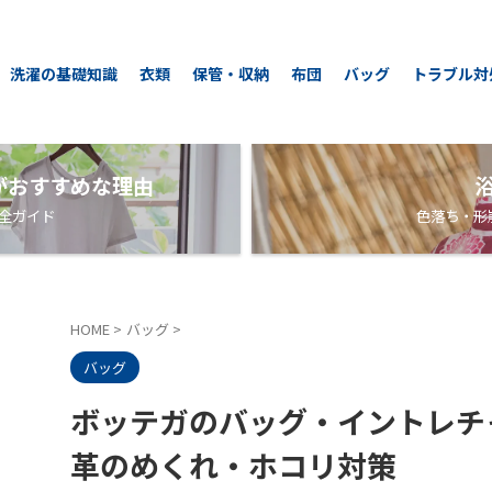
洗濯の基礎知識
衣類
保管・収納
布団
バッグ
トラブル対
がおすすめな理由
全ガイド
色落ち・形
HOME
>
バッグ
>
バッグ
ボッテガのバッグ・イントレチ
革のめくれ・ホコリ対策