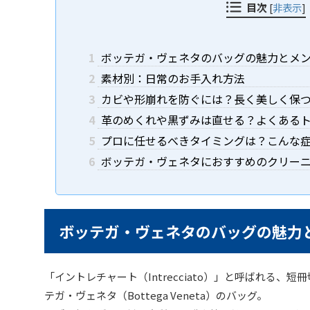
目次
[
非表示
]
1
ボッテガ・ヴェネタのバッグの魅力とメ
2
素材別：日常のお手入れ方法
3
カビや形崩れを防ぐには？長く美しく保
4
革のめくれや黒ずみは直せる？よくある
5
プロに任せるべきタイミングは？こんな
6
ボッテガ・ヴェネタにおすすめのクリー
ボッテガ・ヴェネタのバッグの魅力
「イントレチャート（Intrecciato）」と呼ばれる、
テガ・ヴェネタ（Bottega Veneta）のバッグ。