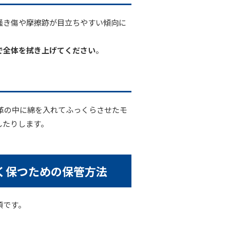
掻き傷や摩擦跡が目立ちやすい傾向に
で全体を拭き上げてください
。
うに、革の中に綿を入れてふっくらさせたモ
したりします。
。
く保つための保管方法
須です。