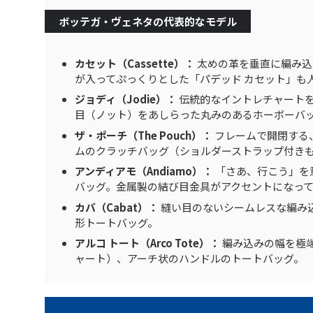
ボッテガ・ヴェネタの代表的なモデル
カセット（Cassette）：
太めの革を垂直に編み込
が入ってぷっくりとした「パデッド カセット」も
ジョディ（Jodie）：
伝統的なイントレチャート
目（ノット）をあしらった丸みのあるホーボーバ
ザ・ポーチ（The Pouch）：
フレームで開閉する
ムのクラッチバッグ（ショルダーストラップ付き
アンディアモ（Andiamo）：
「さあ、行こう」を
バッグ。金属製の結び目金具がアクセントになっ
カバ（Cabat）：
縫い目のないシームレスな編み
形トートバッグ。
アルコ トート（Arco Tote）：
編み込みの幅を極
ャート）、アーチ状のハンドルのトートバッグ。