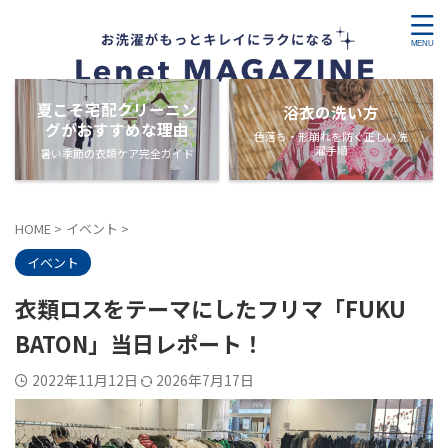
夏こそ宅配クリーニン
浴衣の洗い方
グがおすすめな理由
色落ち・形崩れを防ぐ正しい洗
濯手順
暑い季節の衣類ケア完全ガイド
HOME
>
イベント
>
イベント
衣類ロスをテーマにしたフリマ「FUKU
BATON」当日レポート！
2022年11月12日
2026年7月17日