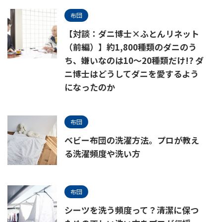
布団
【対談：ダニ博士×ふとんリネット
（前編）】約1,800種類のダニのう
ち、嫌いなのは10〜20種類だけ!? ダ
ニ博士はどうしてダニを愛するよう
になったのか
布団
ベビー布団の洗濯方法。プロが教え
る洗濯頻度や洗い方
布団
シーツを洗う頻度って？清潔に保つ