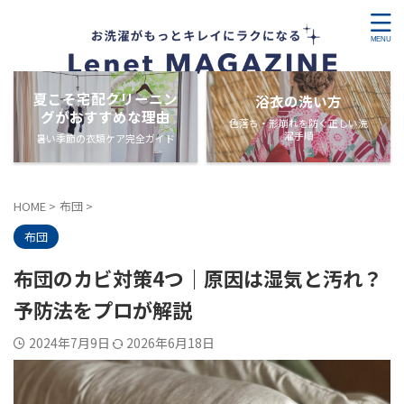
夏こそ宅配クリーニン
浴衣の洗い方
グがおすすめな理由
色落ち・形崩れを防ぐ正しい洗
濯手順
暑い季節の衣類ケア完全ガイド
HOME
>
布団
>
布団
布団のカビ対策4つ｜原因は湿気と汚れ？
予防法をプロが解説
2024年7月9日
2026年6月18日