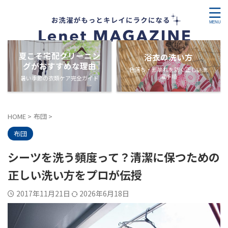
夏こそ宅配クリーニン
浴衣の洗い方
グがおすすめな理由
色落ち・形崩れを防ぐ正しい洗
濯手順
暑い季節の衣類ケア完全ガイド
HOME
>
布団
>
布団
シーツを洗う頻度って？清潔に保つための
正しい洗い方をプロが伝授
2017年11月21日
2026年6月18日