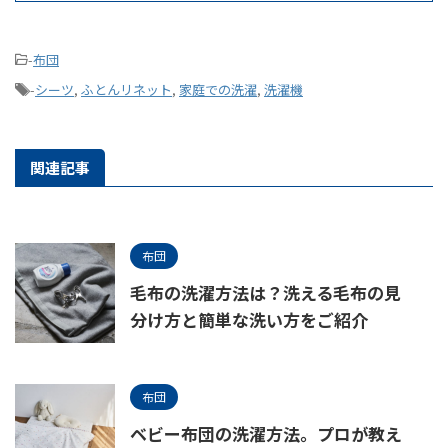
-
布団
-
シーツ
,
ふとんリネット
,
家庭での洗濯
,
洗濯機
関連記事
布団
毛布の洗濯方法は？洗える毛布の見
分け方と簡単な洗い方をご紹介
布団
ベビー布団の洗濯方法。プロが教え