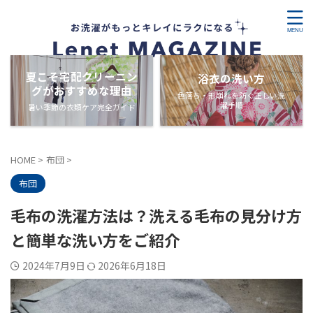
夏こそ宅配クリーニン
浴衣の洗い方
グがおすすめな理由
色落ち・形崩れを防ぐ正しい洗
濯手順
暑い季節の衣類ケア完全ガイド
HOME
>
布団
>
布団
毛布の洗濯方法は？洗える毛布の見分け方
と簡単な洗い方をご紹介
2024年7月9日
2026年6月18日