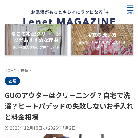
夏こそ宅配クリーニン
浴衣の洗い方
グがおすすめな理由
色落ち・形崩れを防ぐ正しい洗
濯手順
暑い季節の衣類ケア完全ガイド
HOME
>
衣類
>
衣類
GUのアウターはクリーニング？自宅で洗
濯？ヒートパデッドの失敗しないお手入れ
と料金相場
2025年12月18日
2026年7月2日