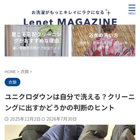
夏こそ宅配クリーニン
浴衣の洗い方
グがおすすめな理由
色落ち・形崩れを防ぐ正しい洗
濯手順
暑い季節の衣類ケア完全ガイド
HOME
>
衣類
>
衣類
ユニクロダウンは自分で洗える？クリーニ
ングに出すかどうかの判断のヒント
2025年12月2日
2026年7月30日