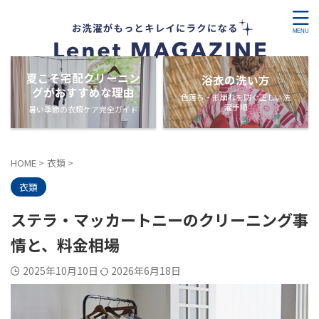
夏こそ宅配クリーニン
浴衣の洗い方
グがおすすめな理由
色落ち・形崩れを防ぐ正しい洗
濯手順
暑い季節の衣類ケア完全ガイド
HOME
>
衣類
>
衣類
ステラ・マッカートニーのクリーニング事
情と、料金相場
2025年10月10日
2026年6月18日