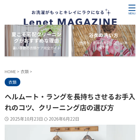
夏こそ宅配クリーニン
浴衣の洗い方
グがおすすめな理由
色落ち・形崩れを防ぐ正しい洗
濯手順
暑い季節の衣類ケア完全ガイド
HOME
>
衣類
>
衣類
ヘルムート・ラングを長持ちさせるお手入
れのコツ、クリーニング店の選び方
2025年10月23日
2026年6月22日