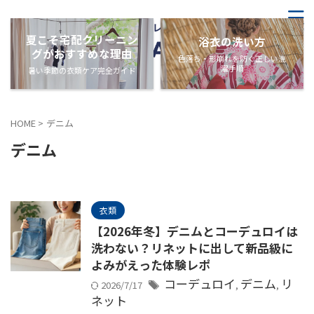
夏こそ宅配クリーニン
浴衣の洗い方
グがおすすめな理由
色落ち・形崩れを防ぐ正しい洗
濯手順
暑い季節の衣類ケア完全ガイド
HOME
>
デニム
デニム
衣類
【2026年冬】デニムとコーデュロイは
洗わない？リネットに出して新品級に
よみがえった体験レポ
コーデュロイ
デニム
リ
2026/7/17
,
,
ネット