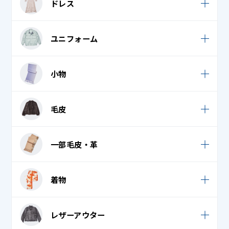
ドレス
学生服
ポロシャツ
タキシード・モーニング・燕尾服 上
礼服 / 喪服
チャイナドレス
礼服 / 喪服
ユニフォーム
ドレス・パーティードレス
エプロン・割烹着
小物
クリーンスーツ
ウェディンググローブ
毛皮
コックコート
ウェディングベール
コック帽子
毛皮コート
一部毛皮・革
スカーフ
ナース服
毛皮ストール
ダウンマフラー
一部毛皮・革
作業着
着物
毛皮ベスト
タオル・フェイスタオル・バスタオル
作務衣
毛皮ボア
袷 (小紋・紬)
ネクタイ・リボン
レザーアウター
白衣 / スクラブ
毛皮ボレロ
袴