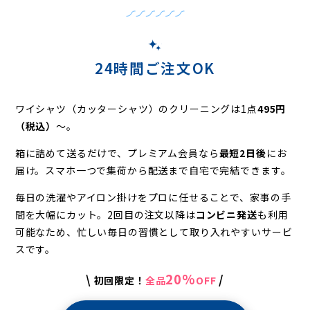
24時間ご注文OK
ワイシャツ（カッターシャツ）のクリーニングは1点
495円
（税込）
〜。
箱に詰めて送るだけで、プレミアム会員なら
最短2日後
にお
届け。
スマホ一つで集荷から配送まで自宅で完結できます。
毎日の洗濯やアイロン掛けをプロに任せることで、家事の手
間を大幅にカット。
2回目の注文以降は
コンビニ発送
も利用
可能なため、
忙しい毎日の習慣として取り入れやすいサービ
スです。
20%
\
/
初回限定！
全品
OFF