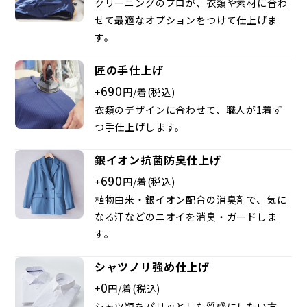
クリーニングのプロが、衣類や素材に合わ
せて最適なオプションをつけて仕上げま
す。
匠の手仕上げ
690
+
円/着(税込)
衣類のデザインに合わせて、職人が1着ず
つ手仕上げします。
銀イオン抗菌防臭仕上げ
690
+
円/着(税込)
植物由来・銀イオン配合の消臭剤で、気に
なる汗などのニオイを消臭・ガードしま
す。
シャツノリ強め仕上げ
0
+
円/着(税込)
シャツ類をパリッとした質感にしたい方