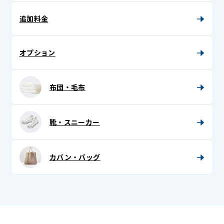
マルチカバー
長襦袢 (袷 / 単 / 中袖)
枕カバー
追加料金
胴着
半衿
オプション
半纏 (はんてん)
布団・毛布
半襦袢
被布
靴・スニーカー
紐
兵児帯 (へこ帯)・三尺 (さんじゃく)
カバン・バッグ
浴衣
浴衣帯
足袋