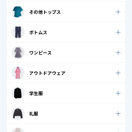
学生服
カーディガン
ダウンジャケット・ダウンコート
その他トップス
ポロシャツ
礼服 / 喪服
セーター
ダウンベスト
ワイシャツ (カッターシャツ)
Tシャツ・ロングTシャツ
ボトムス
ベンチコート
襟付き / オープンシャツ
ジャージ
ポンチョ・ケープ
スーツ
ワンピース
トレーナー・パーカー
カジュアルパンツ / スカート
ノースリーブ・キャミソール・タンクトップ
サロペット・ジャンパースカート
アウトドアウェア
ジャージ
バスローブ
ロンパース
スウェット
ウェットスーツ
ブラウス
学生服
ワンピース・チュニック
ダウンパンツ / スカート
スキーウェア・スノボウェア
フリース
学生服
学生服
デニム (ジーンズ)
礼服
スキー手袋・スノボ手袋
ベスト・ロングベスト
礼服 / 喪服
フレア / プリーツスカート
ボレロ
礼服 / 喪服