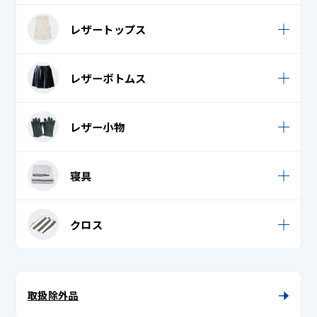
ネックウォーマー
法被 (はっぴ)
レザーコート (革コート)
毛皮ワンピース
レザートップス
腰巻 (裾よけ)
ハンカチ
レザーダウンジャケット / コート
毛皮帽子
七五三 (羽織り)
バンダナ・ナフキン・はちまき
レザーシャツ
レザーボトムス
レザーダウンベスト
七五三 (袴)
ビブス・ゼッケン
レザーベスト
レザームートンコート
レザースカート
七五三 (袴帯)
マフラー
レザー小物
レザームートンジャンパー
レザーつなぎ
七五三 (長襦袢)
ロングマフラー・ストール・ショール
レザー手袋 (革手袋)
革ジャン / レザージャケット
寝具
レザーパンツ
七五三着物
手袋
レザー帽子
帯揚げ
足袋
シーツ
クロス
単衣
トートバッグ
タオルケット
テーブルクロス
着物 (振袖 / 留袖 / 訪問着 / 付下げ)
帽子 (キャップ・ニット帽)
座布団カバー
テーブルマット・ランチョンマット
取扱除外品
着物帯
布団カバー