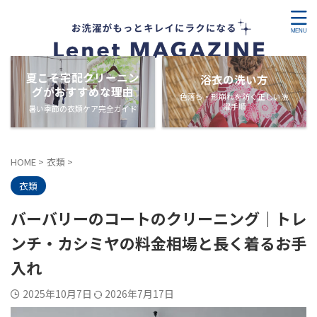
夏こそ宅配クリーニン
浴衣の洗い方
グがおすすめな理由
色落ち・形崩れを防ぐ正しい洗
濯手順
暑い季節の衣類ケア完全ガイド
HOME
>
衣類
>
衣類
バーバリーのコートのクリーニング｜トレ
ンチ・カシミヤの料金相場と長く着るお手
入れ
2025年10月7日
2026年7月17日