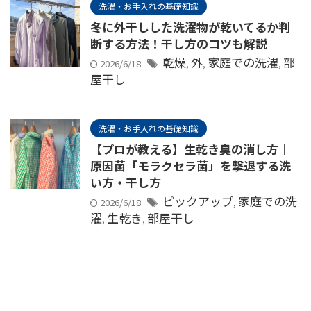
洗濯・お手入れの基礎知識
冬に外干しした洗濯物が乾いてるか判
断する方法！干し方のコツも解説
乾燥
外
家庭での洗濯
部
2026/6/18
,
,
,
屋干し
洗濯・お手入れの基礎知識
【プロが教える】生乾き臭の消し方｜
原因菌「モラクセラ菌」を撃退する洗
い方・干し方
ピックアップ
家庭での洗
2026/6/18
,
濯
生乾き
部屋干し
,
,