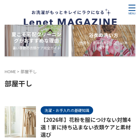
夏こそ宅配クリーニン
浴衣の洗い方
グがおすすめな理由
色落ち・形崩れを防ぐ正しい洗
濯手順
暑い季節の衣類ケア完全ガイド
HOME
>
部屋干し
部屋干し
洗濯・お手入れの基礎知識
【2026年】花粉を服につけない対策4
選！家に持ち込まない衣類ケアと素材
選び