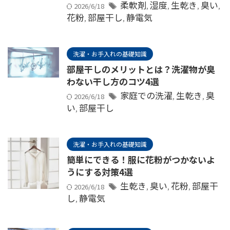
柔軟剤
湿度
生乾き
臭い
2026/6/18
,
,
,
,
花粉
部屋干し
静電気
,
,
洗濯・お手入れの基礎知識
部屋干しのメリットとは？洗濯物が臭
わない干し方のコツ4選
家庭での洗濯
生乾き
臭
2026/6/18
,
,
い
部屋干し
,
洗濯・お手入れの基礎知識
簡単にできる！服に花粉がつかないよ
うにする対策4選
生乾き
臭い
花粉
部屋干
2026/6/18
,
,
,
し
静電気
,