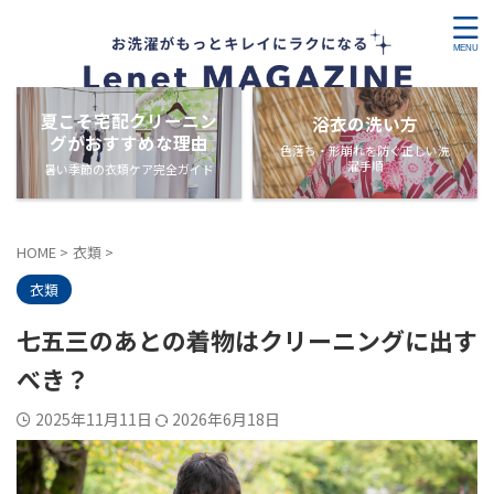
夏こそ宅配クリーニン
浴衣の洗い方
グがおすすめな理由
色落ち・形崩れを防ぐ正しい洗
濯手順
暑い季節の衣類ケア完全ガイド
HOME
>
衣類
>
衣類
七五三のあとの着物はクリーニングに出す
べき？
2025年11月11日
2026年6月18日