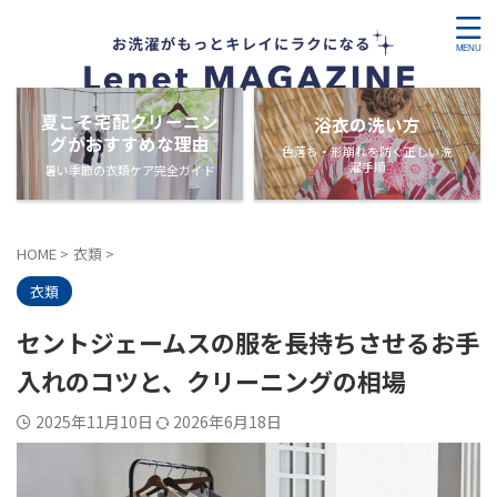
夏こそ宅配クリーニン
浴衣の洗い方
グがおすすめな理由
色落ち・形崩れを防ぐ正しい洗
濯手順
暑い季節の衣類ケア完全ガイド
HOME
>
衣類
>
衣類
セントジェームスの服を長持ちさせるお手
入れのコツと、クリーニングの相場
2025年11月10日
2026年6月18日