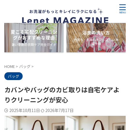
夏こそ宅配クリーニン
浴衣の洗い方
グがおすすめな理由
色落ち・形崩れを防ぐ正しい洗
濯手順
暑い季節の衣類ケア完全ガイド
HOME
>
バッグ
>
バッグ
カバンやバッグのカビ取りは自宅ケアよ
りクリーニングが安心
2025年10月11日
2026年7月17日