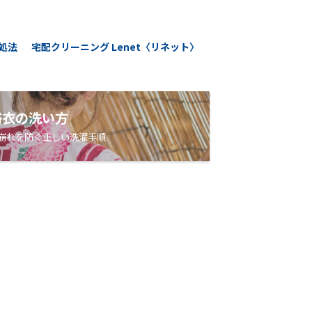
処法
宅配クリーニング Lenet〈リネット〉
浴衣の洗い方
崩れを防ぐ正しい洗濯手順