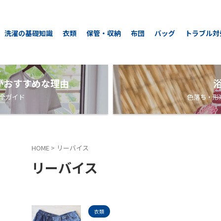
洗濯の基礎知識
衣類
保管・収納
布団
バッグ
トラブル対
がおすすめな理由
全ガイド
色落ち・形
HOME
>
リーバイス
リーバイス
衣類