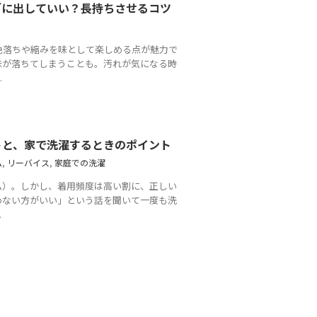
グに出していい？長持ちさせるコツ
色落ちや縮みを味として楽しめる点が魅力で
味が落ちてしまうことも。汚れが気になる時
.
トと、家で洗濯するときのポイント
ム
,
リーバイス
,
家庭での洗濯
ム）。しかし、着用頻度は高い割に、正しい
わない方がいい」という話を聞いて一度も洗
.