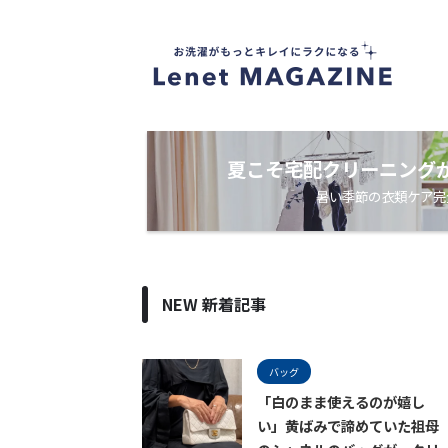
衣
類
ケ
ア
・
洗
濯
ノ
夏こそ宅配クリーニング
ウ
暑い季節の衣類ケア完
ハ
ウ
メ
デ
ィ
ア
NEW 新着記事
バッグ
「白のまま使えるのが嬉し
い」黄ばみで諦めていた祖母