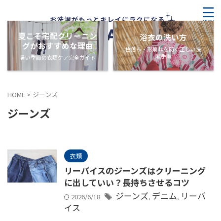
夏こそ宅配クリーニン
浴衣の洗い方
グがおすすめな理由
色落ち・形崩れを防ぐ正しい洗
濯手順
暑い季節の衣類ケア完全ガイド
HOME
>
ジーンズ
ジーンズ
衣類
リーバイスのジーンズはクリーニング
に出していい？長持ちさせるコツ
ジーンズ
デニム
リーバ
2026/6/18
,
,
イス