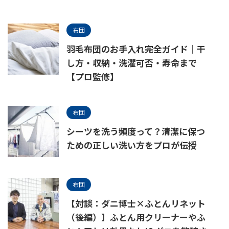
布団
羽毛布団のお手入れ完全ガイド｜干
し方・収納・洗濯可否・寿命まで
【プロ監修】
布団
シーツを洗う頻度って？清潔に保つ
ための正しい洗い方をプロが伝授
布団
【対談：ダニ博士×ふとんリネット
（後編）】ふとん用クリーナーやふ