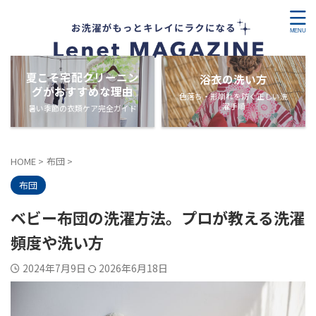
夏こそ宅配クリーニン
浴衣の洗い方
グがおすすめな理由
色落ち・形崩れを防ぐ正しい洗
濯手順
暑い季節の衣類ケア完全ガイド
HOME
>
布団
>
布団
ベビー布団の洗濯方法。プロが教える洗濯
頻度や洗い方
2024年7月9日
2026年6月18日