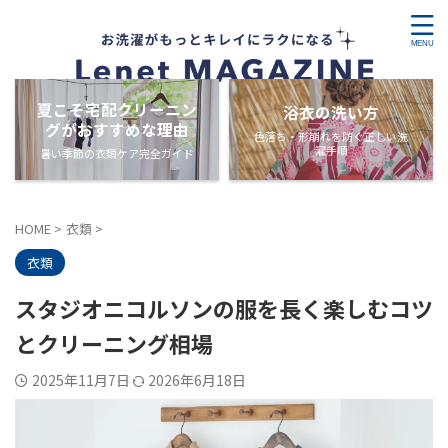
夏こそ宅配クリーニン
浴衣の洗い方
グがおすすめな理由
色落ち・形崩れを防ぐ正しい洗
濯手順
暑い季節の衣類ケア完全ガイド
HOME
>
衣類
>
衣類
スタジオニコルソンの服を長く楽しむコツ
とクリーニング相場
2025年11月7日
2026年6月18日