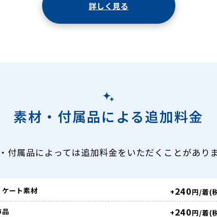
詳しく見る
素材・付属品による追加料金
・付属品によっては追加料金をいただくことがあり
240
リケート素材
+
円/着(
240
飾品
+
円/着(