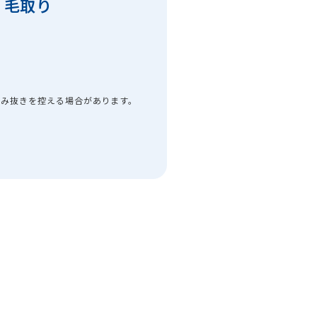
毛取り
間
染み抜きを控える場合があります。
ン