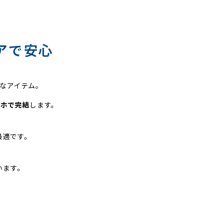
アで安心
なアイテム。
マホで完結
します。
最適です。
います。