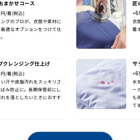
おまかせコース
匠
0
6
円/着(税込)
+
ニングのプロが、衣類や素材に
衣
て最適なオプションをつけて仕
着
す。
プクレンジング仕上げ
サ
0
6
円/着(税込)
+
くい汗や皮脂汚れをスッキリさ
水
黄ばみ防止に。長期保管前にし
ー
汚れを落としたいときにおすす
も
て