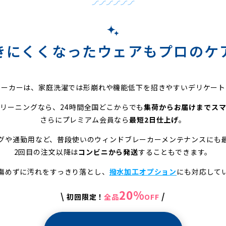
きにくくなったウェアも
プロのケ
レーカーは、家庭洗濯では形崩れや機能低下を招きやすいデリケート
リーニングなら、24時間全国どこからでも
集荷からお届けまでス
さらにプレミアム会員なら
最短2日仕上げ
。
グや通勤用など、普段使いのウィンドブレーカーメンテナンスにも
2回目の注文以降は
コンビニから発送
することもできます。
傷めずに汚れをすっきり落とし、
撥水加工オプション
にも対応して
20%
\
/
初回限定！
全品
OFF