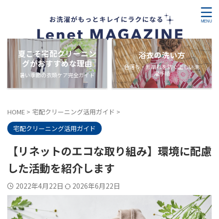
夏こそ宅配クリーニン
浴衣の洗い方
グがおすすめな理由
色落ち・形崩れを防ぐ正しい洗
濯手順
暑い季節の衣類ケア完全ガイド
HOME
>
宅配クリーニング活用ガイド
>
宅配クリーニング活用ガイド
【リネットのエコな取り組み】環境に配慮
した活動を紹介します
2022年4月22日
2026年6月22日