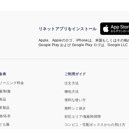
リネットアプリをインストール
Apple、Appleのロゴ、iPhoneは、米国もしくはその他
Google Play および Google Play ロゴは、Google 
金表
ご利用ガイド
リーニング料金
注文方法
服/制服
梱包方法
製品
便利な使い方
革製品
無料シミ抜き
物/浴衣
対応エリア/集配時間帯
ども服
コンビニ・宅配ボックスからの預け方