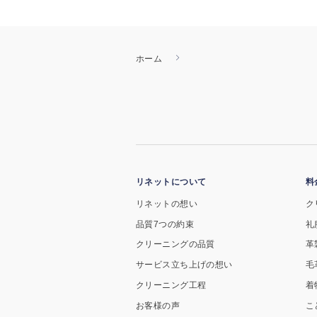
ホーム
リネットについて
料
リネットの想い
ク
品質7つの約束
礼
クリーニングの品質
革
サービス立ち上げの想い
毛
クリーニング工程
着
お客様の声
こ