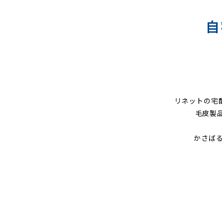
自
リネットの宅
毛皮製
かさば