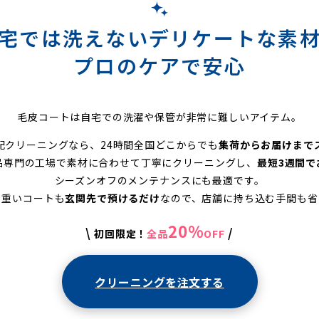
宅では洗えないデリケートな素
プロのケアで安心
毛皮コートは自宅での洗濯や保管が非常に難しいアイテム。
配クリーニングなら、24時間全国どこからでも
集荷からお届けまで
品専門の工場で素材に合わせて丁寧にクリーニングし、
最短3週間で
シーズンオフのメンテナンスにも最適です。
る重いコートも
玄関先で預けるだけ
なので、店舗に持ち込む手間も省
20%
\
/
初回限定！
全品
OFF
クリーニングを注文する