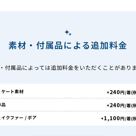
素材・付属品による追加料金
・付属品によっては追加料金をいただくことがあり
240
リケート素材
+
円/着(
240
飾品
+
円/着(
1,100
イクファー / ボア
+
円/着(