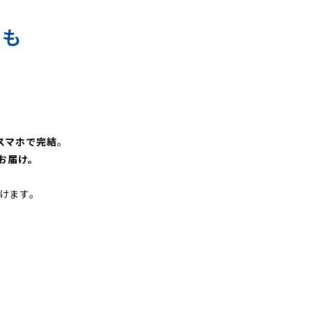
材も
スマホで完結
。
お届け。
けます。