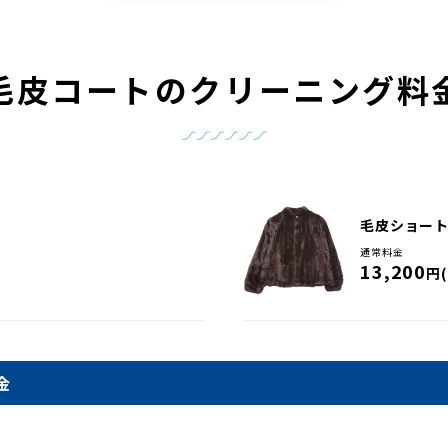
毛皮コートの
クリーニング料
毛皮ショー
通常料金
13,200
円
金