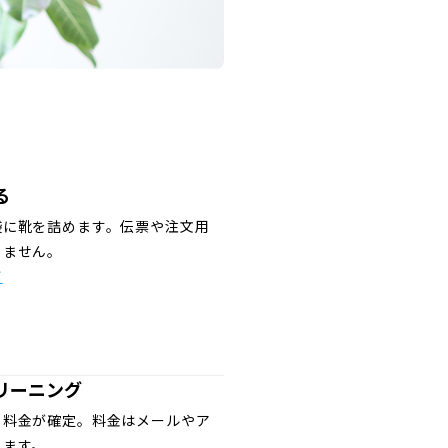
る
袋に靴を詰めます。伝票や注文用
りません。
て
リーニング
し料金が確定。料金はメールやア
します。