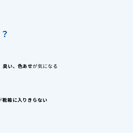
か？
、臭い、色あせ
が気になる
が
靴箱に入りきらない