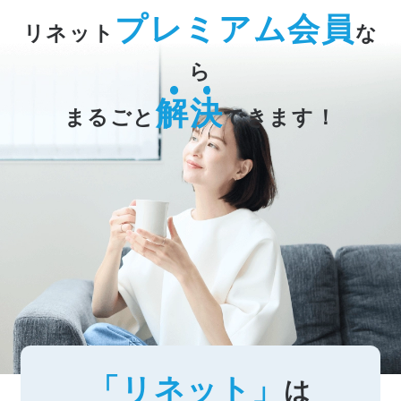
プレミアム会員
リネット
な
ら
解決
まるごと
できます！
「リネット」
は