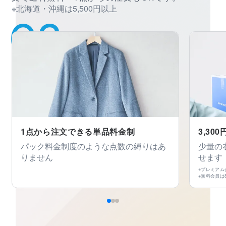
※北海道・沖縄は5,500円以上
1点から注文できる単品料金制
3,3
パック料金制度のような点数の縛りはあ
少量の
りません
せます
※プレミアム
※無料会員は8