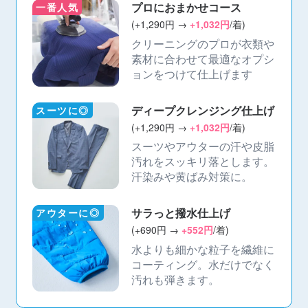
プロにおまかせコース
一番人気
(+1,290円 →
+1,032円
/着)
クリーニングのプロが衣類や
素材に合わせて最適なオプシ
ョンをつけて仕上げます
ディープクレンジング仕上げ
スーツに◎
(+1,290円 →
+1,032円
/着)
スーツやアウターの汗や皮脂
汚れをスッキリ落とします。
汗染みや黄ばみ対策に。
サラっと撥水仕上げ
アウターに◎
(+690円 →
+552円
/着)
水よりも細かな粒子を繊維に
コーティング。水だけでなく
汚れも弾きます。