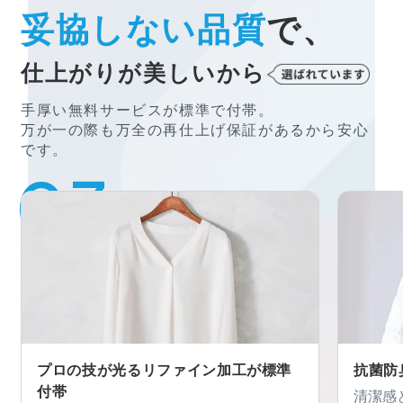
妥協しない品質
で、
仕上がりが美しいから
手厚い無料サービスが標準で付帯。
万が一の際も万全の再仕上げ保証があるから安心
です。
プロの技が光るリファイン加工が
標準
抗菌防
付帯
清潔感