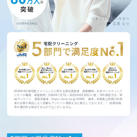
リネットアンバサダー
乙黒 えり
※2026年5月時点
2025年8月期宅配クリーニングに関する満足度調査 調査機関：日本マーケティング
リサーチ機構 調査期間：2025年7月7日～2025年8月25日/n 数：700/調査方法：W
ebアンケート
調査対象者：https://jmro.co.jp/r0266/ 備考：本調査は実際の利用
者の企業や商品にもつ見解をアンケート聴取を元に集計しております。/ 効果効能
等や優位性を保証するものではございません。