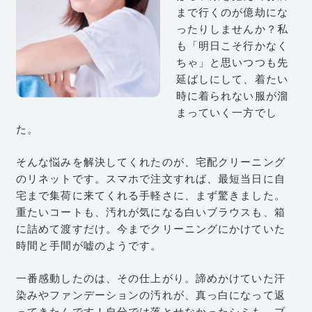
まで行くのが億劫にな
ったりしませんか？私
も「明日こそ行かなく
ちゃ」と思いつつも先
延ばしにして、着たい
時に着られない服が溜
まっていく一方でし
た。
そんな悩みを解決してくれたのが、宅配クリーニング
のリネットです。スマホで注文すれば、最短当日に自
宅まで集荷に来てくれる手軽さに、まず驚きました。
重たいコートも、汚れが気になる白いブラウスも、箱
に詰めて渡すだけ。今までクリーニングにかけていた
時間と手間が嘘のようです。
一番感動したのは、その仕上がり。諦めかけていた汗
染みやファンデーションの汚れが、真っ白になって返
ってきたんです！自分では落とせなかったシミも、プ