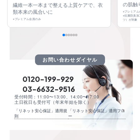
の肌触
繊維一本一本まで整える上質ケアで、衣
類本来の風合いに
※プレミアム
※抗菌防臭
※プレミアム会員のみ
ツ）が対象
お問い合わせダイヤル
0120-199-929
03-6632-9516
受付時間：11:00〜13:00、14:00〜17:00
土日祝日も受付可（年末年始を除く）
「リネット安心保証」適用規
「リネット安心保証」適用フロ
則
ー