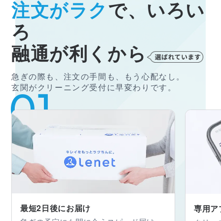
注文がラク
で、いろい
ろ
融通が利くから
急ぎの際も、注文の手間も、もう心配なし。
玄関がクリーニング受付に早変わりです。
最短2日後にお届け
専用ア