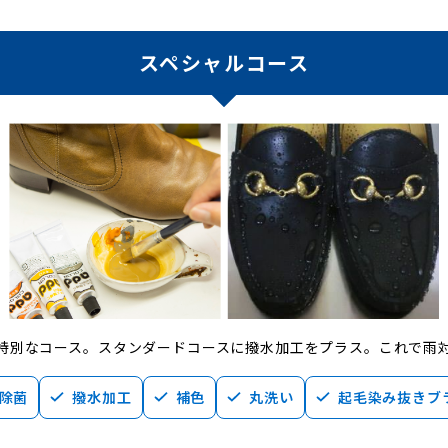
スペシャルコース
特別なコース。スタンダードコースに撥水加工をプラス。これで雨
除菌
撥水加工
補色
丸洗い
起毛染み抜きブ