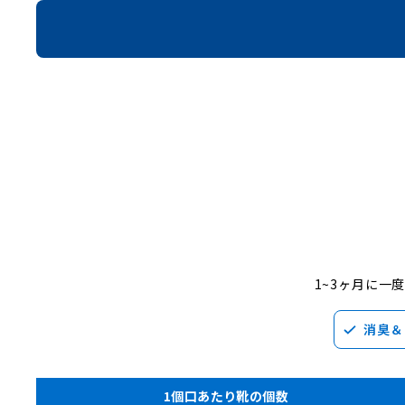
1~3ヶ月に
消臭＆
1個口あたり靴の個数