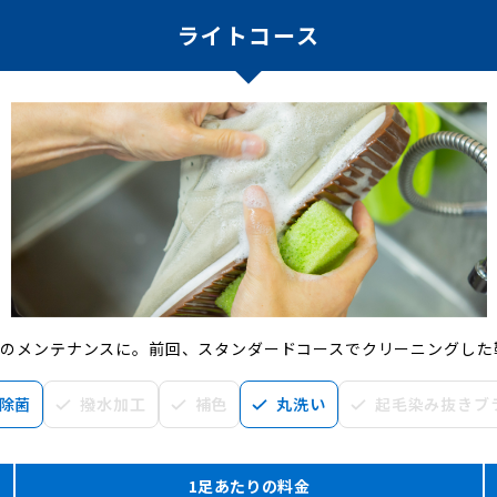
ライトコース
一度のメンテナンスに。前回、スタンダードコースでクリーニングした
除菌
撥水加工
補色
丸洗い
起毛染み抜きブ
1足あたりの料金