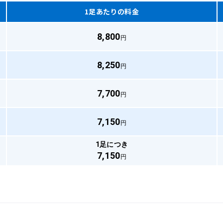
1足あたりの料金
8,800
円
8,250
円
7,700
円
7,150
円
1足につき
7,150
円