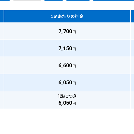
1足あたりの料金
7,700
円
7,150
円
6,600
円
6,050
円
1足につき
6,050
円