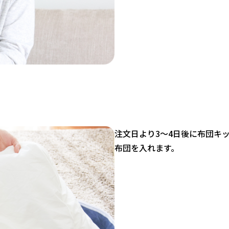
注文日より3〜4日後に布団キ
布団を入れます。