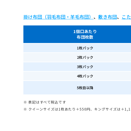
掛け布団（羽毛布団・羊毛布団）
、
敷き布団
、
こた
1個口あたり
布団枚数
1枚パック
2枚パック
3枚パック
4枚パック
5枚目以降
※ 表記はすべて税込です
※ クイーンサイズは1枚あたり＋550円、キングサイズは＋1,