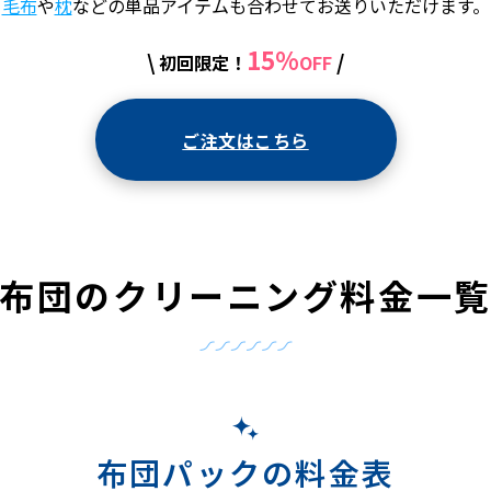
毛布
や
枕
などの単品アイテムも合わせてお送りいただけます。
15%
\
/
初回限定！
OFF
ご注文はこちら
布団のクリーニング料金一
布団パックの料金表