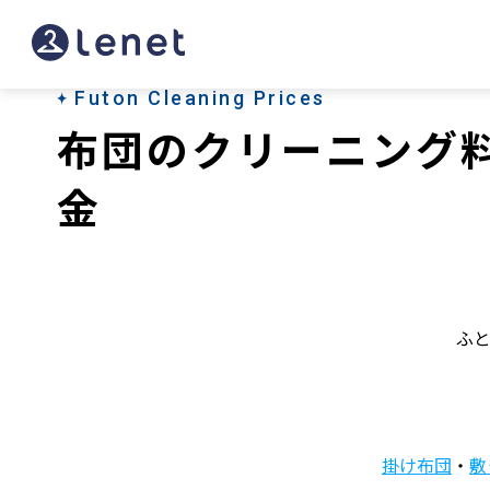
Futon Cleaning Prices
布団のクリーニング
金
ふ
掛け布団
・
敷