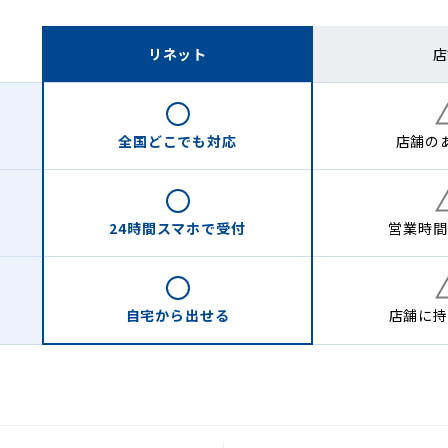
リネット
店
全国どこでも
対応
店舗の
24時間
スマホで受付
営業時間
自宅から
出せる
店舗に
持