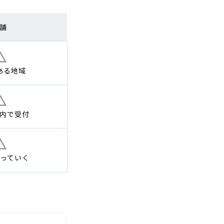
舗
ある地域
内で
受付
っていく