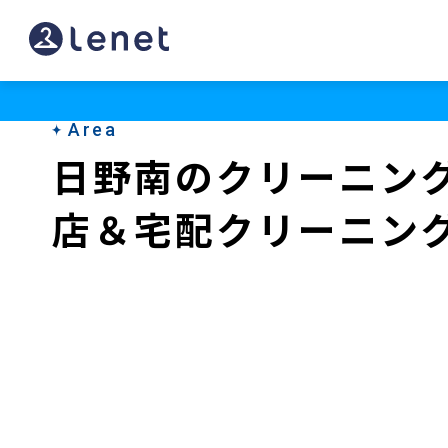
日
野
南
Area
の
日野南のクリーニン
ク
店＆宅配クリーニン
リ
ー
ニ
ン
グ
店