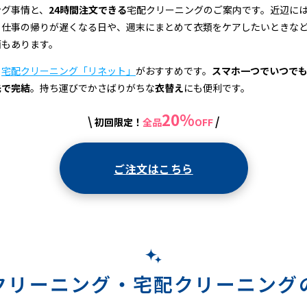
ング事情と、
24時間注文できる
宅配クリーニングのご案内です。近辺に
、仕事の帰りが遅くなる日や、週末にまとめて衣類をケアしたいときな
面もあります。
、
宅配クリーニング「リネット」
がおすすめです。
スマホ一つでいつで
先で完結
。持ち運びでかさばりがちな
衣替え
にも便利です。
20%
\
/
初回限定！
全品
OFF
ご注文はこちら
クリーニング・
宅配クリーニング