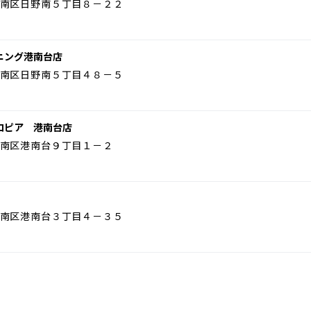
南区日野南５丁目８－２２
ニング港南台店
南区日野南５丁目４８－５
ロピア 港南台店
南区港南台９丁目１－２
南区港南台３丁目４－３５