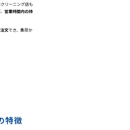
はクリーニング店も
ど、
営業時間内の持
も注文
でき、集荷か
の特徴