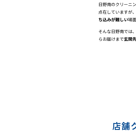
＆
日野南のクリーニ
点在していますが
宅
ち込みが難しい
場
配
そんな日野南では
らお届けまで
玄関
店舗