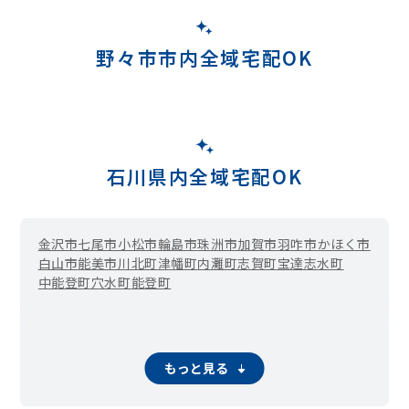
野々市市内全域宅配OK
石川県内全域宅配OK
金沢市
七尾市
小松市
輪島市
珠洲市
加賀市
羽咋市
かほく市
白山市
能美市
川北町
津幡町
内灘町
志賀町
宝達志水町
中能登町
穴水町
能登町
もっと見る