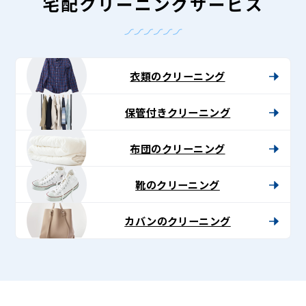
-
宅配クリーニングサービス
Lenet〈リ
ネ
ッ
衣類のクリーニング
ト〉
保管付きクリーニング
布団のクリーニング
靴のクリーニング
カバンのクリーニング