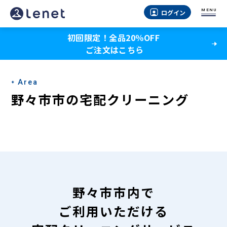
野々
MENU
ログイン
市
初回限定！全品20％OFF
市
ご注文はこちら
の
宅
Area
配
野々市市の宅配クリーニング
ク
リ
ー
ニ
ン
野々市市内で
グ
ご利用いただける