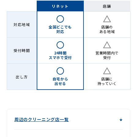
Lenet〈リ
リネット
店舗
ネ
ッ
対応地域
全国どこでも
店舗の
ト〉
対応
ある地域
受付時間
24時間
営業時間内で
スマホで受付
受付
出し方
自宅から
店舗に
出せる
持っていく
周辺のクリーニング店一覧