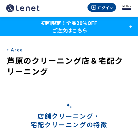
芦
MENU
ログイン
原
初回限定！全品20％OFF
の
ご注文はこちら
宅
配
Area
ク
芦原のクリーニング店＆宅配ク
リ
リーニング
ー
ニ
ン
グ
店舗クリーニング・
宅配クリーニングの特徴
-