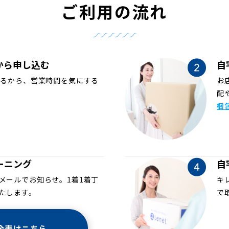
ご利用の流れ
から申し込む
自
めるから、営業時間を気にする
お
配
梱
ーニング
自
メールでお知らせ。1着1着丁
キ
たします。
で
金表はこちら