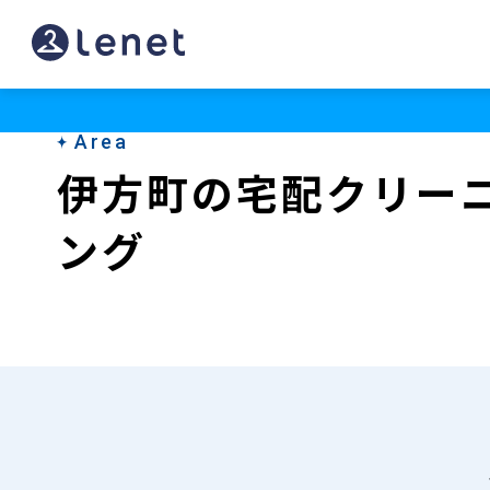
伊
方
町
Area
の
伊方町の宅配クリー
宅
ング
配
ク
リ
ー
ニ
ン