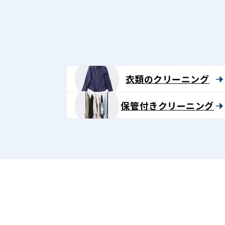
グ
-
Lenet〈リ
ネ
衣類のクリーニング
ッ
保管付きクリーニング
ト〉