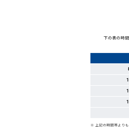
下の表の時間
1
1
1
※ 上記の時間帯より