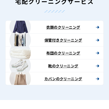
-
宅配クリーニングサービス
Lenet〈リ
ネ
ッ
衣類のクリーニング
ト〉
保管付きクリーニング
布団のクリーニング
靴のクリーニング
カバンのクリーニング