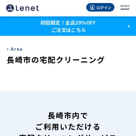
長
MENU
ログイン
崎
初回限定！全品20％OFF
市
ご注文はこちら
の
宅
Area
配
長崎市の宅配クリーニング
ク
リ
ー
ニ
ン
長崎市内で
グ
ご利用いただける