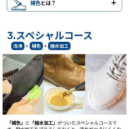
補色
とは？
.スペシャルコース
3
洗浄
+
補色
+
撥水加工
「補色」
と
「撥水加工」
がついたスペシャルコースで
す。撥水加工をプラスしておくと、汚れがつきにくくな