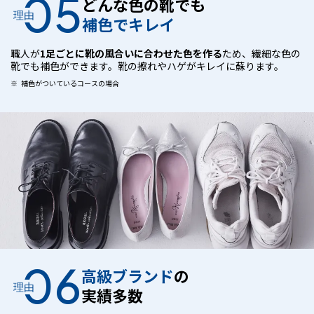
05
どんな色の靴でも
理由
補色でキレイ
職人が
1足ごとに靴の風合いに合わせた色を作る
ため、繊細な色の
靴でも補色ができます。靴の擦れやハゲがキレイに蘇ります。
補色がついているコースの場合
06
高級ブランド
の
理由
実績多数