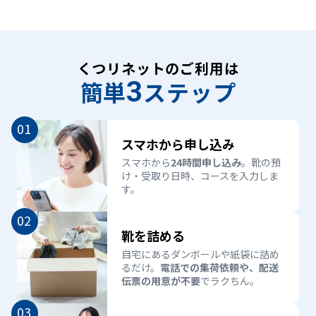
くつリネットのご利用は
簡単
3
ステップ
01
スマホから申し込み
スマホから
24時間申し込み
。靴の預
け・受取り日時、コースを入力しま
す。
02
靴を詰める
自宅にあるダンボールや紙袋に詰め
るだけ。
電話での集荷依頼や、配送
伝票の用意が不要
でラクちん。
03