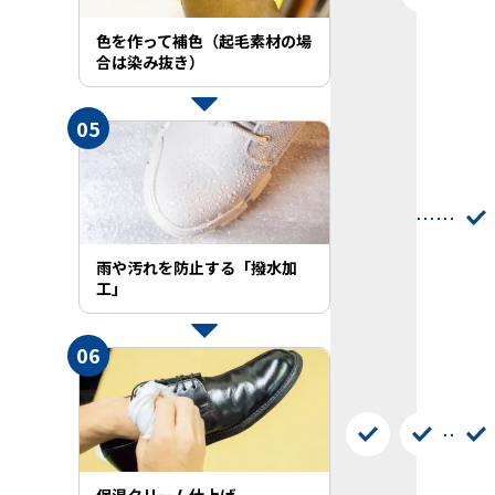
色を作って補色（起毛素材の場
合は染み抜き）
05
雨や汚れを防止する「撥水加
工」
06