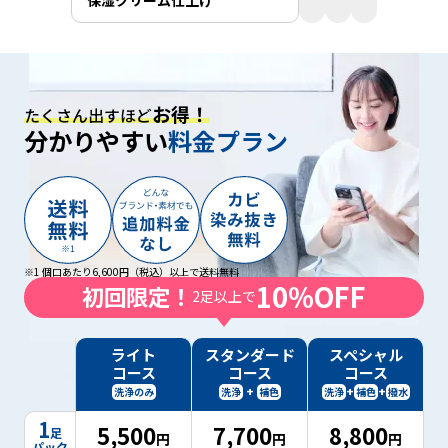
保湿クリーム仕上げ
お得！
たくさん出すほど
分かりやすい
料金プラン
送
ど
カ
※1 個口あたり6,600円（税込）以上で送料無料
10%OFF
料
初回限定！
ん
ビ
2足以上で
無
な
染
料
ブ
み
※
ラ
抜
ライト
スタンダード
スペシャル
1
ン
き
コース
コース
コース
ド・
無
+
+
+
洗浄のみ
洗浄
補色
洗浄
補色
撥水
料
料
金
1
5,500
7,700
8,800
足
で
円
円
円
パック