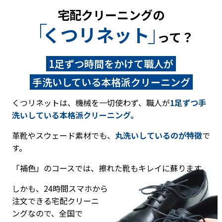
技
宅配クリーニングの
で
「
」
キ
くつリネット
って？
レ
イ
1足ずつ時間をかけて職人が
に
蘇
手洗いしている本格派クリーニング
る
手
くつリネットは、機械を一切使わず、職人が
1足ずつ手
洗
洗いしている
本格派クリーニング。
い
革靴やスウェード素材でも、
丸洗いしているのが特徴
で
ク
す。
リ
ー
「補色」のコースでは、擦れた靴もキレイに蘇ります。
ニ
ン
しかも、24時間スマホから
グ
注文できる宅配
クリーニ
1
ユ
累
く
ングなので、全国で
足
ー
計
つ