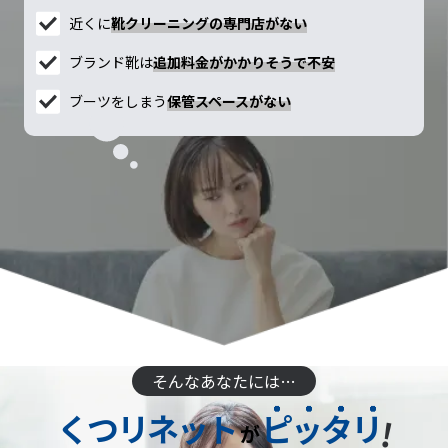
近くに
靴クリーニングの専門店がない
ブランド靴は
追加料金がかかりそうで不安
ブーツをしまう
保管スペースがない
そんなあなたには…
くつリネット
ピッタリ
!
が