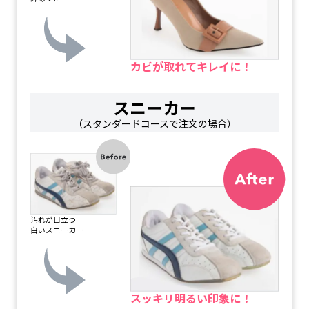
累
計
会
員
数
（2
カビが取れてキレイに！
0
2
6
年
スニーカー
5
月
（スタンダードコースで注文の場合）
時
点）
汚れが目立つ
白いスニーカー…
スッキリ明るい印象に！