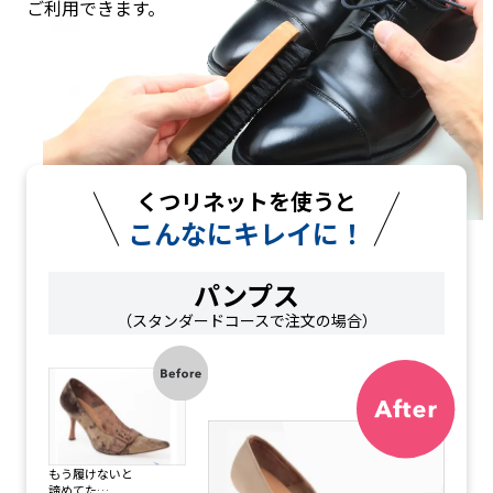
ご利用できます。
リ
ず
ザ
会
ネ
つ
ー
員
ッ
完
満
数
ト
全
足
6
利
手
度
0
用
後
洗
4.
万
ア
い
5
人
ン
5/
突
ケ
5
破
ー
ト
くつリネットを使うと
の
総
こんなにキレイに！
合
評
価
パンプス
（2
0
（スタンダードコースで注文の場合）
2
5
年
5
月
時
点）
リ
ネ
ッ
もう履けないと
ト
諦めてた…