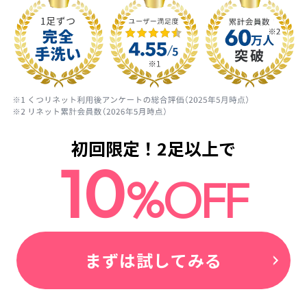
ス
ニ
初回限定！2足以上で
ー
10
カ
ー・
%OFF
靴
の
汚
れ
や
擦
まずは試してみる
れ
職
人