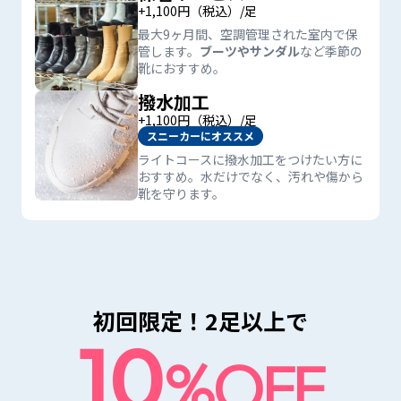
+1,100円（税込）/足
最大9ヶ月間、空調管理された室内で保
管します。
ブーツやサンダル
など季節の
靴におすすめ。
撥水加工
+1,100円（税込）/足
スニーカーにオススメ
ライトコースに撥水加工をつけたい方に
おすすめ。水だけでなく、汚れや傷から
靴を守ります。
初回限定！2足以上で
10
%OFF