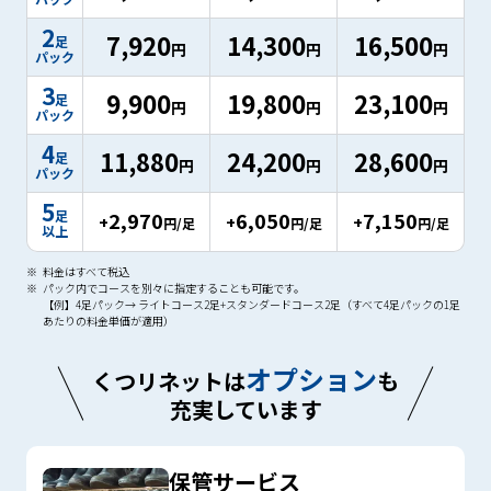
も
追
2
7,920
14,300
16,500
足
加
円
円
円
パック
料
金
3
9,900
19,800
23,100
足
な
円
円
円
パック
し
※
4
11,880
24,200
28,600
足
1
円
円
円
パック
5
足
2,970
6,050
7,150
+
+
+
円/足
円/足
円/足
以上
料金はすべて税込
パック内でコースを別々に指定することも可能です。
【例】4足パック→ ライトコース2足+スタンダードコース2足（すべて4足パックの1足
あたりの料金単価が適用）
オプション
くつリネットは
も
充実しています
保管サービス