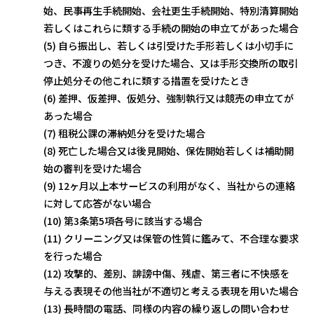
始、民事再生手続開始、会社更生手続開始、特別清算開始
若しくはこれらに類する手続の開始の申立てがあった場合
(5) 自ら振出し、若しくは引受けた手形若しくは小切手に
つき、不渡りの処分を受けた場合、又は手形交換所の取引
停止処分その他これに類する措置を受けたとき
(6) 差押、仮差押、仮処分、強制執行又は競売の申立てが
あった場合
(7) 租税公課の滞納処分を受けた場合
(8) 死亡した場合又は後見開始、保佐開始若しくは補助開
始の審判を受けた場合
(9) 12ヶ月以上本サービスの利用がなく、当社からの連絡
に対して応答がない場合
(10) 第3条第5項各号に該当する場合
(11) クリーニング又は保管の性質に鑑みて、不合理な要求
を行った場合
(12) 攻撃的、差別、誹謗中傷、残虐、第三者に不快感を
与える表現その他当社が不適切と考える表現を用いた場合
(13) 長時間の電話、同様の内容の繰り返しの問い合わせ