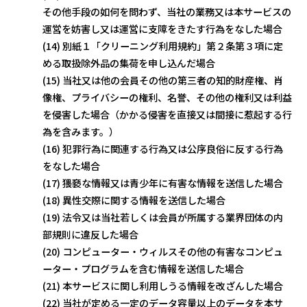
その他手段の如何を問わず、当社の業務又は本サービスの
運営を妨害し又は運営に支障をきたす行為をなした場合
(14) 別紙１「クリーニング利用規約」第２条第３項に定
める取扱除外品の集荷を申し込んだ場合
(15) 当社又は他の会員その他の第三者の知的財産権、肖
像権、プライバシーの権利、名誉、その他の権利又は利益
を侵害した場合（かかる侵害を直接又は間接に惹起する行
為を含みます。）
(16) 犯罪行為に関連する行為又は公序良俗に反する行為
をなした場合
(17) 猥褻な情報又は青少年に有害な情報を送信した場合
(18) 異性交際に関する情報を送信した場合
(19) 法令又は当社若しくは会員が所属する業界団体の内
部規則に違反した場合
(20) コンピューター・ウィルスその他の有害なコンピュ
ーター・プログラムを含む情報を送信した場合
(21) 本サービスに関し利用しうる情報を改ざんした場合
(22) 当社が定める一定のデータ容量以上のデータを本サ