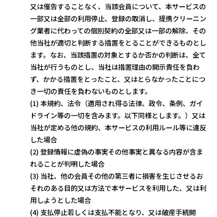
又は催告することなく、当該会員について、本サービスの
一部又は全部の利用停止、登録の取消し、提携クリーニン
グ業者に代わっての個別契約の全部又は一部の解除、その
他当社が適切と判断する措置をとることができるものとし
ます。なお、当該措置の対象とするか否かの判断は、全て
当社が行うものとし、当社は措置理由の開示責任を負わ
ず、かかる措置をとったこと、又はとらなかったことにつ
き一切の責任を負わないものとします。
(1) 本規約、法令（適用され得る法律、政令、条例、ガイ
ドライン等の一切を含みます。以下同様とします。）又は
当社が定める他の規約、本サービスの利用ルール等に違反
した場合
(2) 登録情報に虚偽の事実その他事実と異なる内容が含ま
れることが判明した場合
(3) 当社、他の会員その他の第三者に損害を生じさせるお
それのある目的又は方法で本サービスを利用した、又は利
用しようとした場合
(4) 支払停止若しくは支払不能となり、又は破産手続開