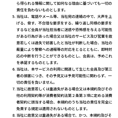
ら得られる情報に関して如何なる理由に基づいても一切の
責任を負わないものとします。
当社は、電話やメール等、当社宛の連絡の中で、大声を上
げる、脅す、不合理な要求をする、繰り返し同様の要求を
するなど会員が当社担当者に迷惑や恐怖感を与える可能性
がある行為があった場合又は当社のサービス及び営業を故
意若しくは過失で妨害したと当社が判断した場合、当社の
裁量により警察への通報等の対応をとるとともに、即時対
応の中断を行うことができるものとし、会員は、予めこれ
を承諾するものとします。
当社は、本サービスの利用に関連して生じた会員及び第三
者の損害につき、その予見又は予見可能性に関わらず、一
切の責任を負いません。
当社に故意若しくは重過失がある場合又は本規約及びその
他の利用契約等が消費者契約法第２条第３項に定める消費
者契約に該当する場合、本規約のうち当社の責任を完全に
免責する規定は適用されないものとします。
当社に故意又は重過失がある場合で、かつ、本規約及びそ