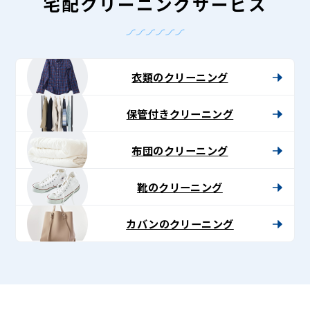
グ
宅配クリーニングサービス
-
Lenet〈リ
ネ
衣類のクリーニング
ッ
保管付きクリーニング
ト〉
布団のクリーニング
靴のクリーニング
カバンのクリーニング