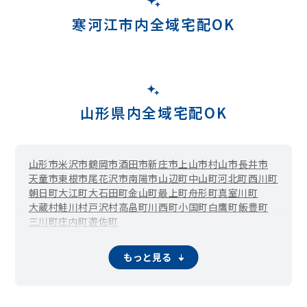
寒河江市内全域宅配OK
山形県内全域宅配OK
山形市
米沢市
鶴岡市
酒田市
新庄市
上山市
村山市
長井市
天童市
東根市
尾花沢市
南陽市
山辺町
中山町
河北町
西川町
朝日町
大江町
大石田町
金山町
最上町
舟形町
真室川町
大蔵村
鮭川村
戸沢村
高畠町
川西町
小国町
白鷹町
飯豊町
三川町
庄内町
遊佐町
もっと見る