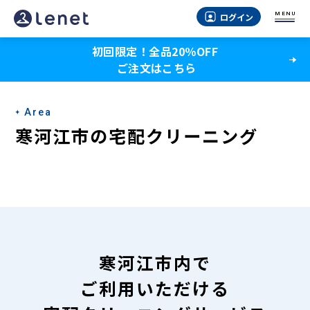
寒
MENU
ログイン
河
初回限定！全品20％OFF
江
ご注文はこちら
市
の
Area
宅
寒河江市の宅配クリーニング
配
ク
リ
ー
ニ
寒河江市内で
ン
ご利用いただける