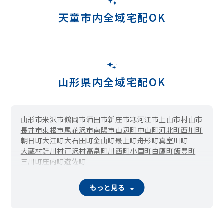
天童市内全域宅配OK
山形県内全域宅配OK
山形市
米沢市
鶴岡市
酒田市
新庄市
寒河江市
上山市
村山市
長井市
東根市
尾花沢市
南陽市
山辺町
中山町
河北町
西川町
朝日町
大江町
大石田町
金山町
最上町
舟形町
真室川町
大蔵村
鮭川村
戸沢村
高畠町
川西町
小国町
白鷹町
飯豊町
三川町
庄内町
遊佐町
もっと見る