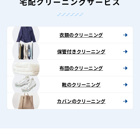
-
宅配クリーニングサービス
Lenet〈リ
ネ
ッ
衣類のクリーニング
ト〉
保管付きクリーニング
布団のクリーニング
靴のクリーニング
カバンのクリーニング