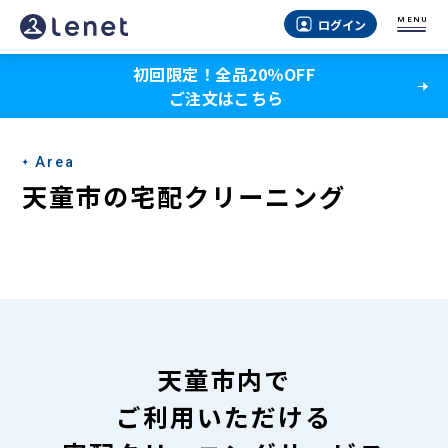
天
MENU
ログイン
童
初回限定！全品20％OFF
市
ご注文はこちら
の
宅
Area
配
天童市の宅配クリーニング
ク
リ
ー
ニ
ン
天童市内で
グ
ご利用いただける