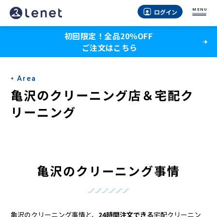
亀
MENU
ログイン
沢
初回限定！全品20％OFF
の
ご注文はこちら
ク
リ
Area
ー
亀沢のクリーニング店＆宅配ク
ニ
リーニング
ン
グ
店
亀沢のクリーニング事情
＆
宅
亀沢のクリーニング事情と、
24時間注文できる
宅配クリーニン