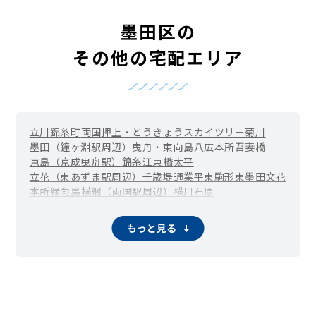
墨田区の
その他の宅配エリア
立川
錦糸町
両国
押上・とうきょうスカイツリー
菊川
墨田（鐘ヶ淵駅周辺）
曳舟・東向島
八広
本所吾妻橋
京島（京成曳舟駅）
錦糸
江東橋
太平
立花（東あずま駅周辺）
千歳
堤通
業平
東駒形
東墨田
文花
本所
緑
向島
横網（両国駅周辺）
横川
石原
もっと見る