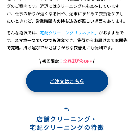
配
グのご案内です。近辺にはクリーニング店も点在しています
ク
が、仕事の帰りが遅くなる日や、週末にまとめて衣類をケアし
リ
たいときなど、
営業時間内の持ち込みが難しい
場面もあります。
ー
そんな亀沢では、
宅配クリーニング「リネット」
がおすすめで
す。
スマホ一つでいつでも注文
でき、集荷からお届けまで
玄関先
ニ
で完結
。持ち運びでかさばりがちな
衣替え
にも便利です。
ン
20%
\
/
初回限定！
全品
OFF
グ
ご注文はこちら
店舗クリーニング・
宅配クリーニングの特徴