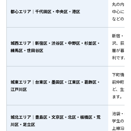
丸の内・
都心エリア｜千代田区・中央区・港区
中心に、
などの衣
新宿・渋
城西エリア｜新宿区・渋谷区・中野区・杉並区・
沢、荻窪
練馬区・世田谷区
層が暮ら
利です。
下町情緒
城東エリア｜台東区・墨田区・江東区・葛飾区・
前仲町・
江戸川区
ど、生活
ます。
池袋・赤
城北エリア｜豊島区・文京区・北区・板橋区・荒
学生の多
川区・足立区
上線沿線