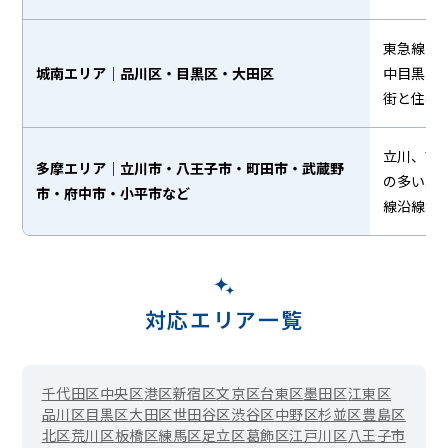
東急線を
城南エリア｜品川区・目黒区・大田区
中目黒・
街と住宅
立川、吉
多摩エリア｜立川市・八王子市・町田市・武蔵野
の多いエ
市・府中市・小平市など
線沿線か
対応エリア一覧
千代田区
中央区
港区
新宿区
文京区
台東区
墨田区
江東区
品川区
目黒区
大田区
世田谷区
渋谷区
中野区
杉並区
豊島区
北区
荒川区
板橋区
練馬区
足立区
葛飾区
江戸川区
八王子市