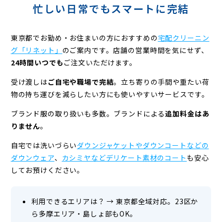
忙しい日常でもスマートに完結
東京都でお勤め・お住まいの方におすすめの
宅配クリーニン
グ「リネット」
のご案内です。
店舗の営業時間を気にせず、
24時間いつでも
ご注文いただけます。
受け渡しは
ご自宅や職場で完結
。
立ち寄りの手間や重たい荷
物の持ち運びを減らしたい方にも使いやすいサービスです。
ブランド服の取り扱いも多数。ブランドによる
追加料金はあ
りません
。
自宅では洗いづらい
ダウンジャケットやダウンコートなどの
ダウンウェア
、
カシミヤなどデリケート素材のコート
も安心
してお預けください。
利用できるエリアは？
→
東京都全域対応。23区か
ら多摩エリア・島しょ部もOK。