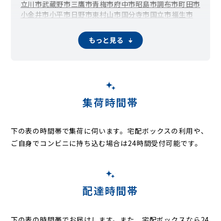
立川市
武蔵野市
三鷹市
青梅市
府中市
昭島市
調布市
町田市
小金井市
小平市
日野市
東村山市
国分寺市
国立市
福生市
狛江市
東大和市
清瀬市
東久留米市
武蔵村山市
多摩市
稲城市
羽村市
あきる野市
西東京市
瑞穂町
日の出町
檜原村
もっと見る
奥多摩町
大島町
利島村
新島村
神津島村
三宅村
御蔵島村
八丈町
青ヶ島村
小笠原村
集荷時間帯
下の表の時間帯で集荷に伺います。
宅配ボックスの利用や、
ご自身でコンビニに持ち込む場合は24時間受付可能です。
配達時間帯
下の表の時間帯でお届けします。また、宅配ボックスなら24