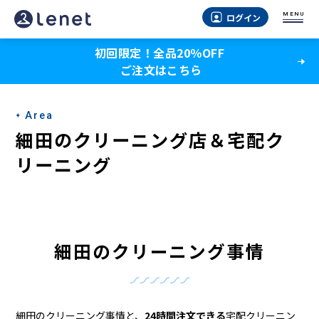
細
MENU
ログイン
田
初回限定！全品20％OFF
の
ご注文はこちら
ク
リ
Area
ー
細田のクリーニング店＆宅配ク
ニ
リーニング
ン
グ
店
細田のクリーニング事情
＆
宅
細田のクリーニング事情と、
24時間注文できる
宅配クリーニン