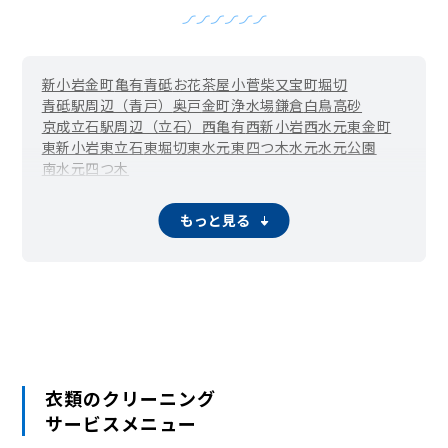
新小岩
金町
亀有
青砥
お花茶屋
小菅
柴又
宝町
堀切
青砥駅周辺（青戸）
奥戸
金町浄水場
鎌倉
白鳥
高砂
京成立石駅周辺（立石）
西亀有
西新小岩
西水元
東金町
東新小岩
東立石
東堀切
東水元
東四つ木
水元
水元公園
南水元
四つ木
もっと見る
衣類のクリーニング
サービスメニュー