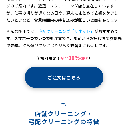
配
グのご案内です。近辺にはクリーニング店も点在しています
ク
が、仕事の帰りが遅くなる日や、週末にまとめて衣類をケアし
リ
たいときなど、
営業時間内の持ち込みが難しい
場面もあります。
ー
そんな細田では、
宅配クリーニング「リネット」
がおすすめで
す。
スマホ一つでいつでも注文
でき、集荷からお届けまで
玄関先
ニ
で完結
。持ち運びでかさばりがちな
衣替え
にも便利です。
ン
20%
\
/
初回限定！
全品
OFF
グ
ご注文はこちら
店舗クリーニング・
宅配クリーニングの特徴