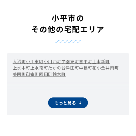
小平市の
その他の宅配エリア
大沼町
小川東町
小川西町
学園東町
喜平町
上水新町
上水本町
上水南町
たかの台
津田町
中島町
花小金井南町
美園町
御幸町
回田町
鈴木町
もっと見る