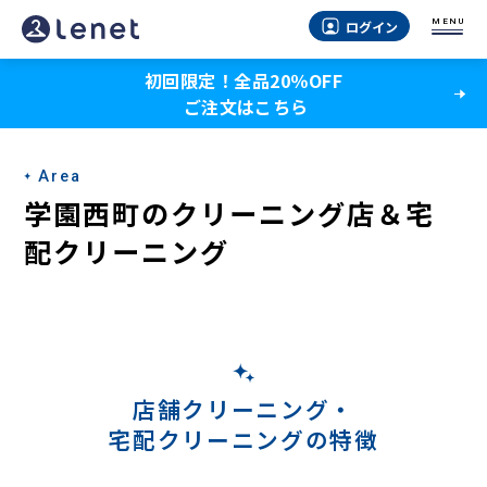
学
MENU
ログイン
園
初回限定！全品20％OFF
西
ご注文はこちら
町
の
Area
宅
学園西町のクリーニング店＆宅
配
配クリーニング
ク
リ
ー
ニ
店舗クリーニング・
宅配クリーニングの特徴
ン