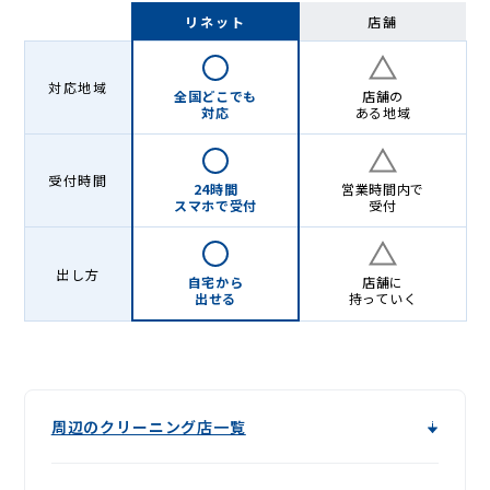
グ
リネット
店舗
-
Lenet〈リ
対応地域
全国どこでも
店舗の
ネ
対応
ある地域
ッ
受付時間
ト〉
24時間
営業時間内で
スマホで受付
受付
出し方
自宅から
店舗に
出せる
持っていく
周辺のクリーニング店一覧