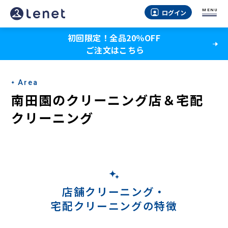
南
MENU
ログイン
田
初回限定！全品20％OFF
園
ご注文はこちら
の
宅
Area
配
南田園のクリーニング店＆宅配
ク
クリーニング
リ
ー
ニ
ン
店舗クリーニング・
宅配クリーニングの特徴
グ