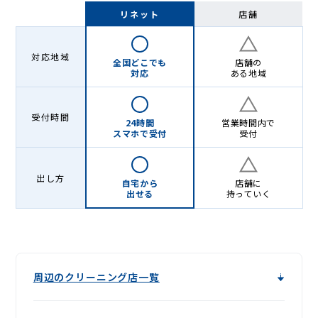
-
リネット
店舗
Lenet〈リ
ネ
対応地域
全国どこでも
店舗の
ッ
対応
ある地域
ト〉
受付時間
24時間
営業時間内で
スマホで受付
受付
出し方
自宅から
店舗に
出せる
持っていく
周辺のクリーニング店一覧